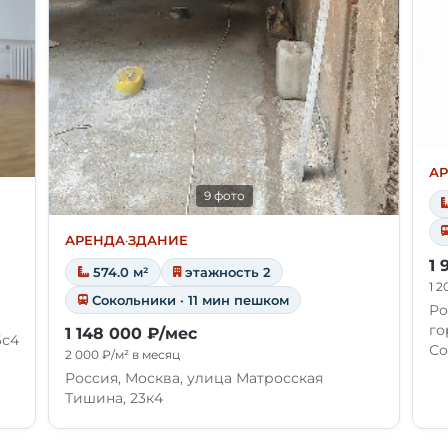
А
9 фото
АРЕНДА
·
ЗДАНИЕ
1 
574.0 м²
этажность 2
1 2
Сокольники · 11 мин пешком
Ро
го
1 148 000 ₽/мес
6с4
Со
2 000 ₽/м² в месяц
Россия, Москва, улица Матросская
Тишина, 23к4