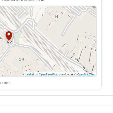
Leaflet
| ©
OpenStreetMap
contributors ©
OpenMapTiles
eaflet).