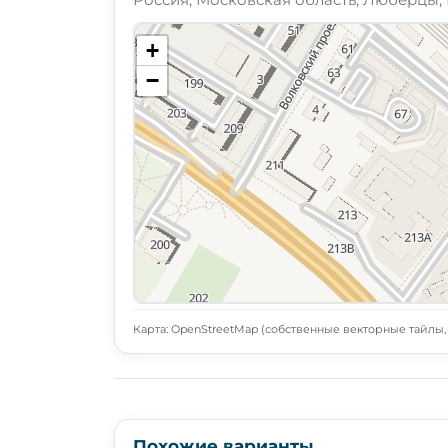
+
−
Карта: OpenStreetMap (собственные векторные тайлы, L
Похожие варианты