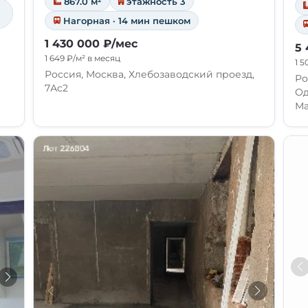
867.0 м²
этажность 3
Нагорная · 14 мин пешком
1 430 000 ₽/мес
5 
1 649 ₽/м² в месяц
1 5
Россия, Москва, Хлебозаводский проезд,
Ро
7Ас2
Од
Ма