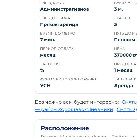
ТИП ЗДАНИЯ
ВЫСОТА П
Административное
3 м.
ТИП ДОГОВОРА
ЭТАЖЕЙ
Прямая аренда
3
ВРЕМЯ ДО МЕТРО
ПУТЬ ДО М
7 мин.
Пешком
ПЕРИОД ОПЛАТЫ
ЦЕНА
месяц
370000 р
ЗАЛОГ ТИП
ПРЕДОПЛА
%
1 месяц
ФОРМА НАЛОГООБЛОЖЕНИЯ
ТИП СДЕЛК
УСН
Аренда
Возможно вам будет интересно:
Снять
— район Хорошёво-Мнёвники
·
Снять 
Расположение
Россия, Московская область, Люберцы, 