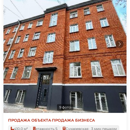
9 фото
ПРОДАЖА ОБЪЕКТА
·
ПРОДАЖА БИЗНЕСА
410.0 м²
этажность 5
Сухаревская · 3 мин пешком