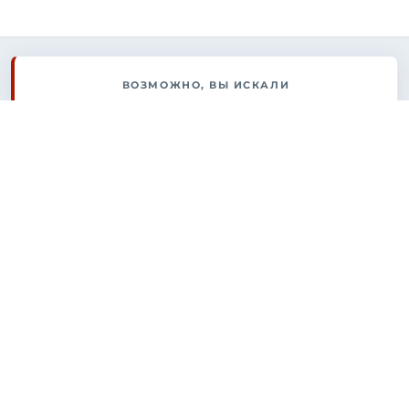
ВОЗМОЖНО, ВЫ ИСКАЛИ
Снять квартиру в Москве
Купить офис в Москве
Купить квартиру в Москве
Каталог недвижимости
Продажа бизнеса в Москве