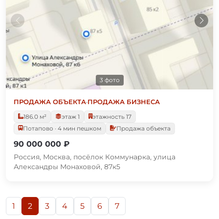
3 фото
ПРОДАЖА ОБЪЕКТА
·
ПРОДАЖА БИЗНЕСА
186.0 м²
этаж 1
этажность 17
Потапово · 4 мин пешком
Продажа объекта
90 000 000 ₽
Россия, Москва, посёлок Коммунарка, улица
Александры Монаховой, 87к5
1
2
3
4
5
6
7