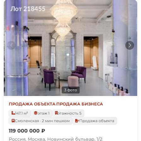
3 фото
ПРОДАЖА ОБЪЕКТА
·
ПРОДАЖА БИЗНЕСА
147.1 м²
этаж 1
этажность 5
Смоленская · 2 мин пешком
Продажа объекта
119 000 000 ₽
Россия, Москва, Новинский бульвар, 1/2