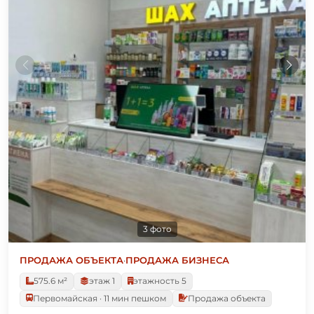
3 фото
ПРОДАЖА ОБЪЕКТА
·
ПРОДАЖА БИЗНЕСА
575.6 м²
этаж 1
этажность 5
Первомайская · 11 мин пешком
Продажа объекта