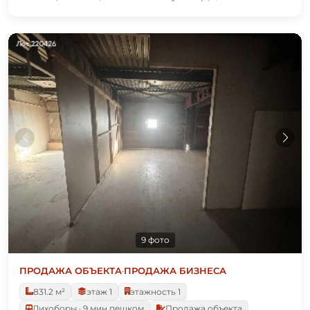
9 фото
ПРОДАЖА ОБЪЕКТА
·
ПРОДАЖА БИЗНЕСА
831.2 м²
этаж 1
этажность 1
Лихоборы · 9 мин пешком
Продажа объекта